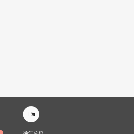
上海
徐汇总校