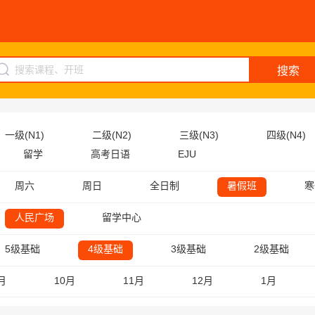
搜索
一级(N1)
二级(N2)
三级(N3)
四级(N4)
留学
高考日语
EJU
周六
周日
全日制
暑假班
寒
人民广场
留学中心
5级基础
4级基础
3级基础
2级基础
月
10月
11月
12月
1月