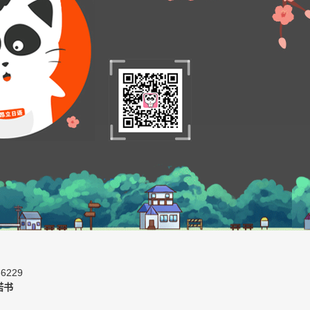
6229
诺书