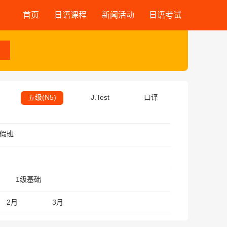
首页
日语课程
新闻活动
日语考试
五级(N5)
J.Test
口译
假班
1级基础
2月
3月