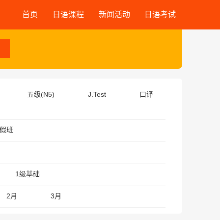
首页
日语课程
新闻活动
日语考试
五级(N5)
J.Test
口译
假班
1级基础
2月
3月