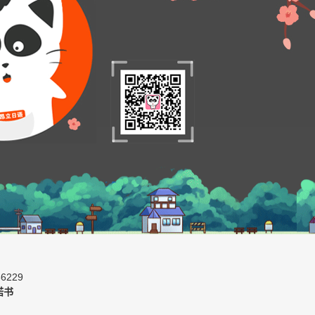
6229
诺书