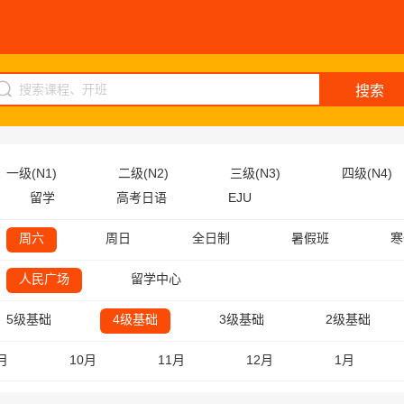
搜索
一级(N1)
二级(N2)
三级(N3)
四级(N4)
留学
高考日语
EJU
周六
周日
全日制
暑假班
寒
人民广场
留学中心
5级基础
4级基础
3级基础
2级基础
月
10月
11月
12月
1月