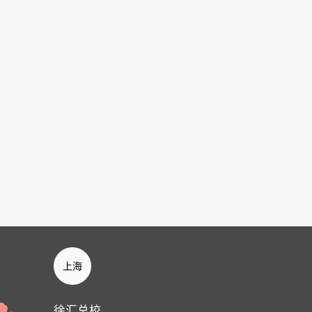
上海
徐汇总校