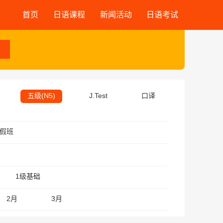
首页
日语课程
新闻活动
日语考试
五级(N5)
J.Test
口译
假班
1级基础
2月
3月