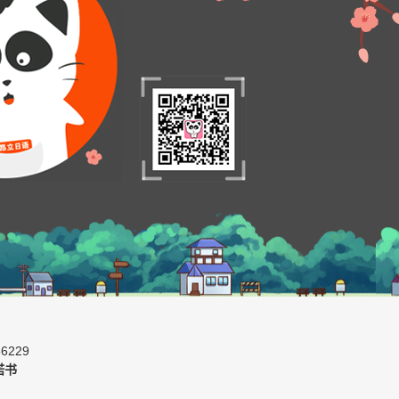
6229
诺书