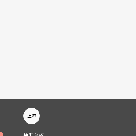
上海
徐汇总校