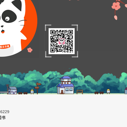
6229
诺书