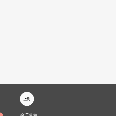
上海
徐汇总校