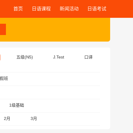
首页
日语课程
新闻活动
日语考试
五级(N5)
J.Test
口译
假班
1级基础
2月
3月