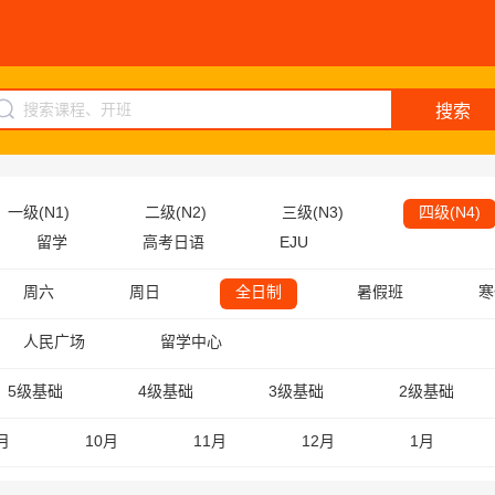
搜索
一级(N1)
二级(N2)
三级(N3)
四级(N4)
留学
高考日语
EJU
周六
周日
全日制
暑假班
寒
人民广场
留学中心
5级基础
4级基础
3级基础
2级基础
月
10月
11月
12月
1月