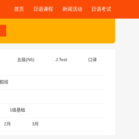
首页
日语课程
新闻活动
日语考试
五级(N5)
J.Test
口译
假班
1级基础
2月
3月