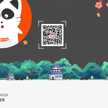
6229
诺书