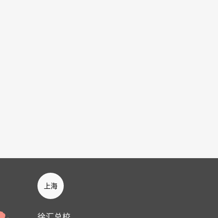
上海
徐汇总校