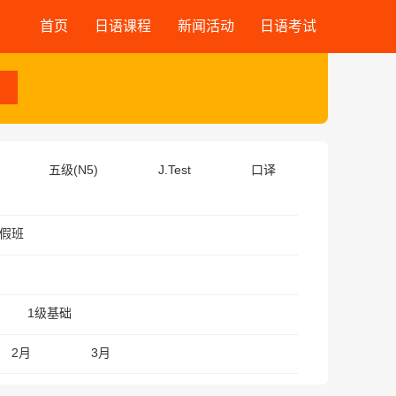
首页
日语课程
新闻活动
日语考试
五级(N5)
J.Test
口译
假班
1级基础
2月
3月