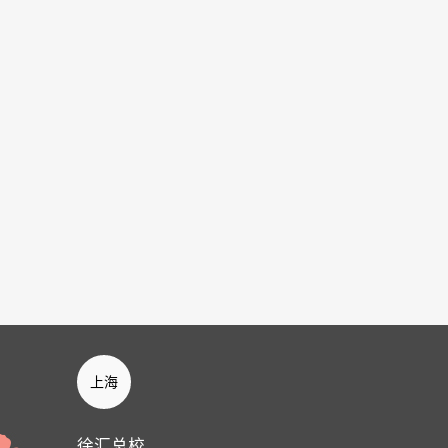
上海
徐汇总校