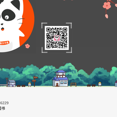
6229
诺书