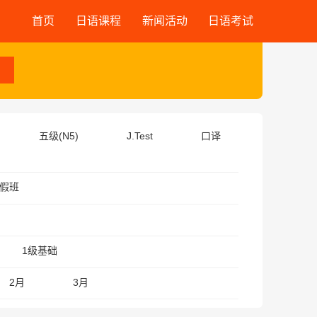
首页
日语课程
新闻活动
日语考试
五级(N5)
J.Test
口译
假班
1级基础
2月
3月