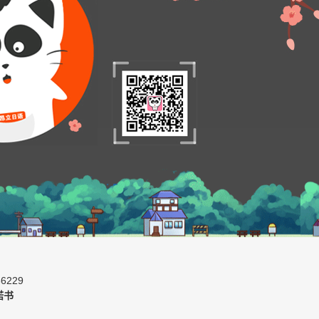
6229
诺书