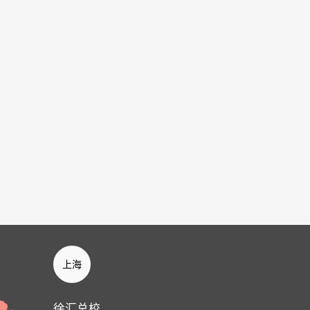
上海
徐汇总校