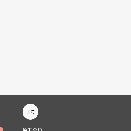
上海
徐汇总校