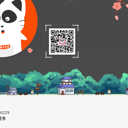
6229
诺书