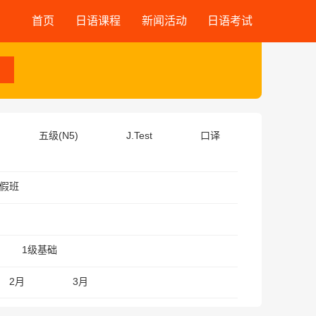
首页
日语课程
新闻活动
日语考试
五级(N5)
J.Test
口译
假班
1级基础
2月
3月